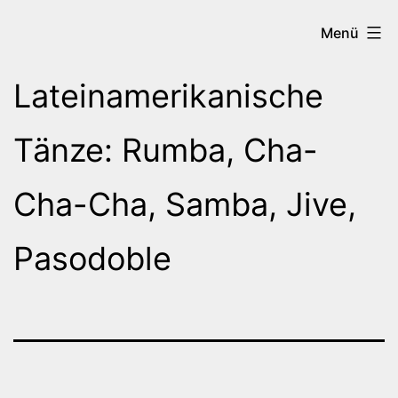
Zum
Tanzen
Menü
Inhalt
in
springen
Brilon
Lateinamerikanische
Tänze: Rumba, Cha-
Cha-Cha, Samba, Jive,
Pasodoble