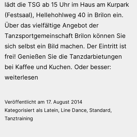
lädt die TSG ab 15 Uhr im Haus am Kurpark
(Festsaal), Hellehohlweg 40 in Brilon ein.
Über das vielfältige Angebot der
Tanzsportgemeinschaft Brilon können Sie
sich selbst ein Bild machen. Der Eintritt ist
frei! Genießen Sie die Tanzdarbietungen
bei Kaffee und Kuchen. Oder besser:
SonntagsTanzTee
weiterlesen
–
Tag
Veröffentlicht am
17. August 2014
der
Kategorisiert als
Latein
,
Line Dance
,
Standard
,
offenen
Tanztraining
Tür