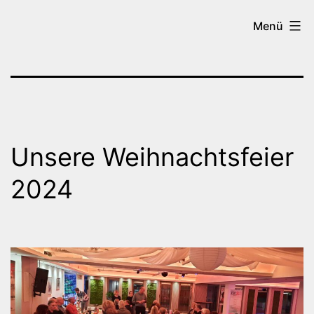
Zum
Tanzen
Menü
Inhalt
in
springen
Brilon
Unsere Weihnachtsfeier
2024