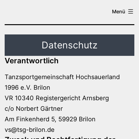
Zum
Tanzen
Menü
Inhalt
in
springen
Brilon
Datenschutz
Verantwortlich
Tanzsportgemeinschaft Hochsauerland
1996 e.V. Brilon
VR 10340 Registergericht Arnsberg
c/o Norbert Gärtner
Am Finkenherd 5, 59929 Brilon
vs@tsg-brilon.de