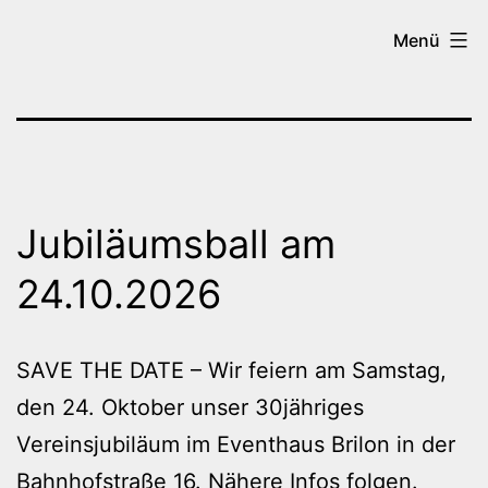
Zum
Tanzen
Menü
Inhalt
in
springen
Brilon
Jubiläumsball am
24.10.2026
SAVE THE DATE – Wir feiern am Samstag,
den 24. Oktober unser 30jähriges
Vereinsjubiläum im Eventhaus Brilon in der
Bahnhofstraße 16. Nähere Infos folgen.