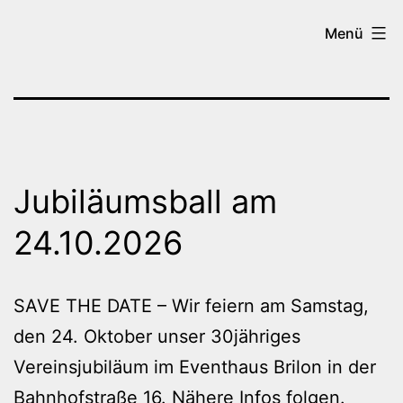
Zum
Tanzen
Menü
Inhalt
in
springen
Brilon
Jubiläumsball am
24.10.2026
SAVE THE DATE – Wir feiern am Samstag,
den 24. Oktober unser 30jähriges
Vereinsjubiläum im Eventhaus Brilon in der
Bahnhofstraße 16. Nähere Infos folgen.