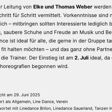
er Leitung von
Elke und Thomas Weber
werden
hritt für Schritt vermittelt. Vorkenntnisse sind 
lich – mitbringen sollten Interessierte lediglic
g, saubere Schuhe und Freude an Musik und B
nce ist ideal für alle, die gerne in der Gruppe t
 fit halten möchten – und das ganz ohne Partne
die Trainer. Der Einstieg ist am
2. Juli
ideal, da
horeografien begonnen wird.
icht am
29. Juni 2025
ert als
Allgemein
,
Line Dance
,
Verein
wortet mit
Linedance Brilon
,
Linedance Sauerland
,
Tanzen i