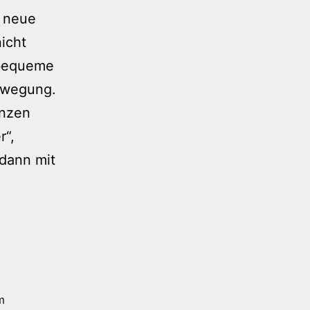
 neue
nicht
h bequeme
ewegung.
anzen
r“,
 dann mit
m