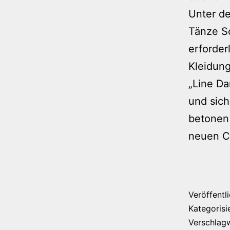
Unter d
Tänze Sc
erforder
Kleidun
„Line Da
und sich
betonen 
neuen C
Veröffentl
Kategorisi
Verschlag