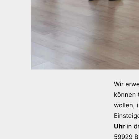
Wir erw
können t
wollen, 
Einsteig
Uhr
in d
59929 Br