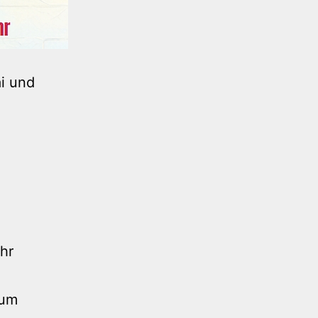
ai und
hr
 um