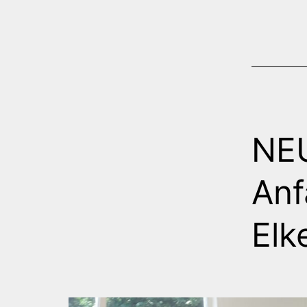
NEU
Anf
Elk